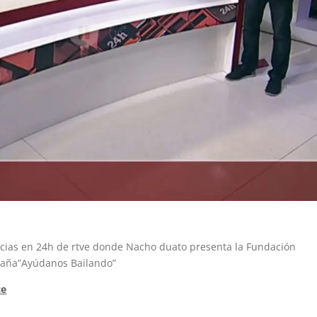
cias en 24h de rtve donde Nacho duato presenta la Fundación
paña”Ayúdanos Bailando”
ce