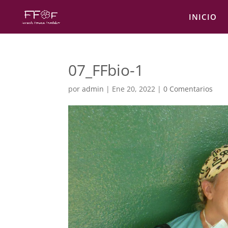
INICIO
07_FFbio-1
por
admin
|
Ene 20, 2022
|
0 Comentarios