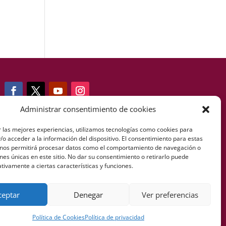
Administrar consentimiento de cookies
Telf: +34 607 085 473
r las mejores experiencias, utilizamos tecnologías como cookies para
o acceder a la información del dispositivo. El consentimiento para estas
 nos permitirá procesar datos como el comportamiento de navegación o
ones únicas en este sitio. No dar su consentimiento o retirarlo puede
info@fernandofonsecafundacion.org
tivamente a ciertas características y funciones.
ceptar
Denegar
Ver preferencias
Política de Cookies
Política de privacidad