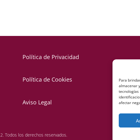
Política de Privacidad
Política de Cookies
Para brinda
almacenar y/
tecnologías
identificaci
Aviso Legal
afectar nega
A
2. Todos los derechos reservados.