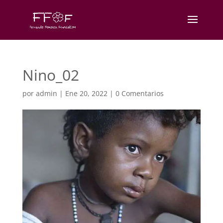
Nino_02
por
admin
|
Ene 20, 2022
|
0 Comentarios