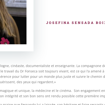
JOSEFINA SENSADA BO
alogne, cinéaste, documentaliste et enseignante. La compagnone de
e travail du Dr Fonseca soit toujours vivant, est ce qui l’a amené 
hérence pour lutter pour un monde plus juste et suivre le chemin 
guérissent, des yeux qui regardent.»
on magique et unique, la médecine et le cinéma. Son engagement en
 son intégrité et son bon sens ont rendu possible cette première imp
 graine que Fernando lui a laissée, son héritage et faire ressortir 