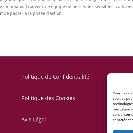
té mondiaux. Trouver une équipe de personnes sensibles, cultivée
 de passer à la phase d’action.
Politique de Confidentialité
Pour fournir
Politique des Cookies
cookies pour
technologie
navigation o
consentement
Avis Légal
caractéristi