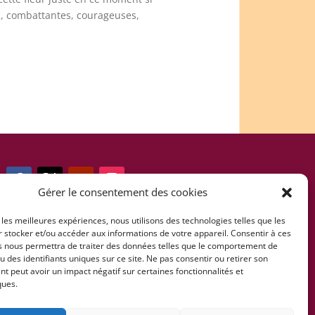
s, combattantes, courageuses,
Gérer le consentement des cookies
 les meilleures expériences, nous utilisons des technologies telles que les
Tél: +34 607 085 473
 stocker et/ou accéder aux informations de votre appareil. Consentir à ces
s nous permettra de traiter des données telles que le comportement de
u des identifiants uniques sur ce site. Ne pas consentir ou retirer son
 peut avoir un impact négatif sur certaines fonctionnalités et
info@fernandofonsecafundacion.org
ques.