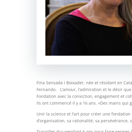
Fina Sensada i Boixader, née et résidant en Cat
Fernando. L’amour, l’admiration et le désir que l
Fondation avec la conviction, engagement et co
ils ont commencé il y a 16 ans. «Des mains qui 
Unir la science et l’art pour créer une fondati
d’organisation, sa rationalité, sa persévérance,
Travailler dur pendant 6 ans pour faire germer la