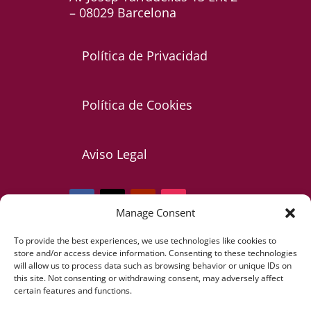
– 08029 Barcelona
Política de Privacidad
Política de Cookies
Aviso Legal
Manage Consent
To provide the best experiences, we use technologies like cookies to
Telf: +34 607 085 473
store and/or access device information. Consenting to these technologies
will allow us to process data such as browsing behavior or unique IDs on
this site. Not consenting or withdrawing consent, may adversely affect
certain features and functions.
info@fernandofonsecafundacion.org