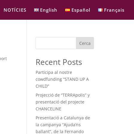
NOTÍCIES
English
Español
Français
Cerca
port
Recent Posts
Participa al nostre
cowdfunding “STAND UP A
CHILD”
Projecció de “TERRApolis” y
presentació del projecte
CHANCELINE
Presentació a Catalunya de
la campanya “Ajuda’ns
ballant”, de la Fernando