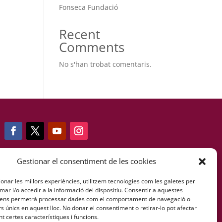
Fonseca Fundació
Recent
Comments
No s'han trobat comentaris.
Gestionar el consentiment de les cookies
Telf: +34 607 085 473
onar les millors experiències, utilitzem tecnologies com les galetes per
r i/o accedir a la informació del dispositiu. Consentir a aquestes
 ens permetrà processar dades com el comportament de navegació o
info@fernandofonsecafundacion.org
rs únics en aquest lloc. No donar el consentiment o retirar-lo pot afectar
 certes característiques i funcions.